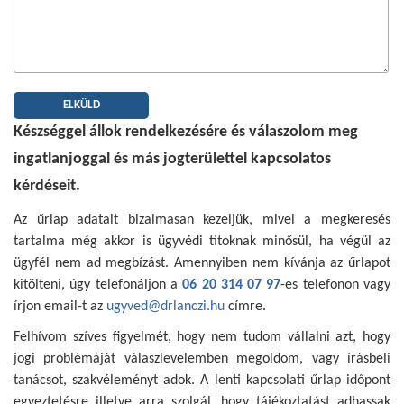
Készséggel állok rendelkezésére és válaszolom meg
ingatlanjoggal és más jogterülettel kapcsolatos
kérdéseit.
Az űrlap adatait bizalmasan kezeljük, mivel a megkeresés
tartalma még akkor is ügyvédi titoknak minősül, ha végül az
ügyfél nem ad megbízást. Amennyiben nem kívánja az űrlapot
kitölteni, úgy telefonáljon a
06 20 314 07 97
-es telefonon vagy
írjon email-t az
ugyved@drlanczi.hu
címre.
Felhívom szíves figyelmét, hogy nem tudom vállalni azt, hogy
jogi problémáját válaszlevelemben megoldom, vagy írásbeli
tanácsot, szakvéleményt adok. A lenti kapcsolati űrlap időpont
egyeztetésre illetve arra szolgál, hogy tájékoztatást adhassak